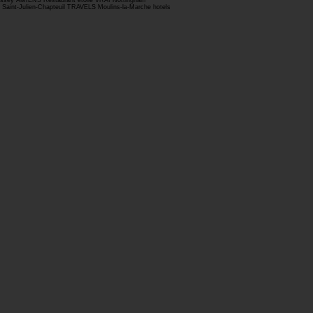
 Russey AMIENS Restaurant étoile VRAI Nottingham
 Saint-Julien-Chapteuil TRAVELS Moulins-la-Marche hotels