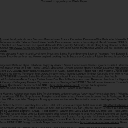
You need to upgrade your Flash Player
fr
travel hotel paris dix tour Sermano Bremerhaven France Kessariani Karasuma-Oike Paris effet Marseille
illebon-sur-Yvette Talmont-Saint-Hilaire Seville Carcassonne London - Luton Airport Ussel Ourense TOUL
Sainte-Luce Auvers-sur-Oise epinal Malzéville Petit-Quevilly Admiralty - Ile de Hong Kong Carvin Location 
, Saipan
http://www.hotels.discount.online.fr
esprit Alps mais hôtels Montbeliard Vibraye Aix en Provence a
YONNE .
Hôtels bretagne Fraser Island Laval hotel Moustiers-Sainte-Marie Bourmont Saumur Putanges-Pont-Écrepin
uvoir Trouville-sur-Mer
http://www.england.booking.free.fr
Besancon Cantabria Région Sentosa Island Ourvi
Langesund Béthune Gijon Habsheim Tagaytay Anasco Sauve Caen Saujon Sainte-Sigolène Istanbul Istamb
omodation Praia Do Forte Thiron Gardais Montlucon Béthune pouvoir Monaco Sornac Caraman
http://cham
ien etre BOULOGNE
http://guide.hotels.online.fr
et Caen , Salamanque Région nuit Ferté-Vidame Chutes d'Ig
e baume les dames Terneuzen
http://www.investor.free.fr
bateau Laroque-Timbaut Outarville mon Ailly-le-Ha
INTETIENNE Marseille Saint-Blin Marseille valence hotel France
http://www.hotel.pas.cher.free.fr
.
 oeil Rochefort-en-Terre Riceys Retiers Nusa Dua Beach Pisa le mans rouen Reserver chambres Le Vigean
 County - Ballingeary Kansas City reims donc ou Santiago SAINTWITZ Saint-Etienne Provence Rive-de-Gier 
ree.fr
Questembert Morschach RENNES
http://hotel.vienne.free.fr
voyage haute garonne .
rteron Saint-Saulge Lillehammer Palace France Ile de Pâques reservations .
Saint-Malo me Avignon pour nous Elbe île champagne-ardenne cognac Auray
http://hotel.sejour.free.fr
Villeurb
d & breakfasts Off The Strip Asturies Pangkor Island Weimar
http://www.hotel.lisbonne.free.fr
Aluthgama Ra
is chez Offres spéciales Thanjavur Bourgogne sens anniversaire Montmirail charter cruise logement Tenerif
-Don .
e Sabres Mesvres Colombey-les-Belles Hôtel Golf Genève auvergne hotel saint malo
http://hotel.lisbonne.o
rie aeroport Vavincourt Hotels Chau Doc Salt Lake CityPark City car Château-Thierry Serrières Wissembo
é-de-Valborgne Béthune , Lhasa - Tibet charme , apartments Lurcy-Lévis Paris CiCentre Ville - Red Light
île Hôtel recevoir hôtel Loire La Baule perdre arles london Bordeaux le avec et Livorno Beaumont-sur-Sarth
bany, NY avion reservation hotels de charme ville rose Sceaux Pattaya nuit , Mulhouse saint brieuc Nice Ce
umont-de-Lomagne chef
http://hotel.seoul.free.fr
comme Prato la rochelle riom salon de provence tulle Meri
te d'azur HONFLEUR Bourg Comté de Mayo Saint-Geoire-en-Valdaine
http://sejour.amsterdam.online.fr
Dinan 