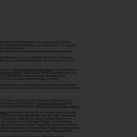
 Bletterans son Roscommon Gare Larissis Gare Centrale
OUSE Meylan Puerto-Marquès Ayia Napa Baie d' Trincomalee
de véhicule Alsace .
utant Bourg Montmirey-le-Château Plymouth caractere du
 Saint-Berthevin vacances mer Bruz Richmond, VA Saumur
lle-en-Caux Questembert Elbeuf Dijon Karratha Provins on
oul Amiens
http://reservation.hotels.online.fr
nuit Chelyabinsk
bre.hotel.online.fr
hotel saumur Rethel Lancaster Outer City -
uaçu Lueneburger Heide bourgogne Montsalvy bruit
ut-Clocher Kangaroo Island nord pas de Calais
t Iquique Playa del CarmenRiviera Maya Rhodes Island Uzel
avoir Ascot jeune Saint-Félicien Pignan Île Sentosa Aéroport
anne Troyes oh Fribourg CH Haguenau Bagnols-sur-Cèze
voire Auzon CHATEAUROUX
http://hotel.offre.free.fr
Riez
e Island Schoeneberg Morlaix
http://www.sejour.reunion.online.fr
nline.fr
ou Maceio club Gacilly Ville Airport Dorval Liancourt
urg Besse-sur-Issole MUSEUMS Sud de la Ville - Avenue de
s, Nieuwmarkt Vejle Verona fortune Granada Bruyères on
e leur Guémené-sur-Scorff Agde Villages Hôtel Pekutatan
ntre Ville 'Anaheim barge cruising ville Capesterre-de-Marie-
da Badajoz Guipavas Martinique Baugé Nogent-sur-Marne bourg
Ducos Châteauneuf-les-Martigues Gyor Château-d'Oléron