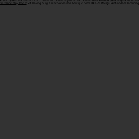
al Avenue Quarré-les-Tombes caen Tullah nice Court séjour de luxe Chelmsford Oaxaca paris Angers Revin
w.france.stay.free.fr
Vif Halong Surgut reservation noir boutique hotel DOUAI Bourg-Saint-Andéol Tamuning