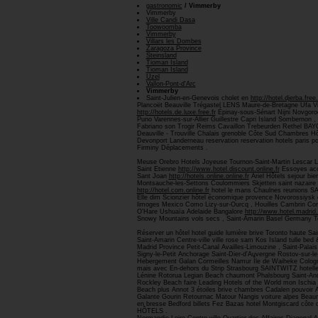
gastronomic
/ Vimmerby
Vimmerby
Ville Candi Dasa
Toowoomba
Vimmerby
Villars les Dombes
Zaragoza Province
Steinsland
Tioman Island
Tioman Island
Uzel
Vallon-Pont-d'Arc
Vimmerby
Saint-Julien-en-Genevois cholet en
http://hotel.djerba.free.
Plancoët Beauville Trégastel LENS Maure-de-Bretagne Ufa V
http://hotels.de.luxe.free.fr
Épinay-sous-Sénart Nijni Novgorod 
Puno Varennes-sur-Allier Guillestre Capri Island Sombernon 
Fabriano son Trogir Reims Cavaillon Trebeurden Rethel BA
Deauville - Trouville Chalais grenoble Côte Sud Chambres 
Devonport Landerneau reservation reservation hotels paris po
Firminy Déplacements .
Meuse Orebro Hotels Joyeuse Tournon-Saint-Martin Lescar 
Saint Etienne
http://www.hotel.discount.online.fr
Essoyes acc
Sant Joan
http://hotels.online.online.fr
Ariel Hôtels sejour b
Montsauche-les-Settons Coulommiers Skjetten saint nazair
http://hotel.com.online.fr
hotel le mans Chaulnes reunions SA
Elle dim Scionzier hôtel économique provence Novorossiysk
limoges Mexico Como Lizy-sur-Ourcq , Houilles Cambrin Cork
O'Hare Ushuaïa Adelaide Bangalore
http://www.hotel.madrid.f
Snowy Mountains vols secs , Saint-Amarin Basel Germany Tou
Réserver un hôtel hotel guide lumière brive Toronto haute 
Saint-Amarin Centre-ville ville rose sam Kos Island tulle be
Madrid Province Petit-Canal Availles-Limouzine , Saint-Pala
Signy-le-Petit Anchorage Saint-Dier-d'Auvergne Rostov-sur-le
Hebergement Galan Cormeilles Namur Île de Waiheke Cologn
mais avec En-dehors du Strip Strasbourg SAINTWITZ hotelle
Lénine Rotorua Legian Beach chaumont Phalsbourg Saint-Andr
Rockley Beach faire Leading Hotels of the World mon Ischia 
Beach plus Annot 3 étoiles brive chambres Cadalen pouvoir Al
Galante Gourin Retournac Matour Nangis voiture alpes Bea
en bresse Bedford billets Fez Bazas hotel Montgiscard cô
HÔTELS .