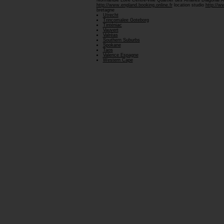
Normandie Loire Centre-ville Quartier des Affaires Diagon
http://www.england.booking.online.fr
location studio
http://ww
bretagne
Utrecht
Trincomalee Goteborg
Tinténiac
Vauvert
Valréas
Southern Suburbs
Spokane
Taos
Valence Espagne
Western Cape