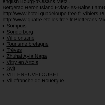
english Bourg-d'Oisans Metz .
Bergerac Heron Island Evian-les-Bains LamBa
http://www.hotel.guadeloupe.free.fr
Vihiers Pu
http://www.quatre.etoiles.free.fr
Bletterans Mi
Sompuis
Sonderborg
Villefontaine
Tourisme bretagne
Trèves
Zhuhai Ayia Napa
Vitry en Artois
Sylt
VILLENEUVELOUBET
Villefranche de Rouergue