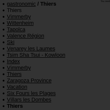
You need
gastronomic
/ Thiers
Thiers
Vimmerby
Wittenheim
Tapolca
Valence Région
Ski
Venarey les Laumes
Tsim Sha Tsui - Kowloon
Index
Vimmerby
Thiers
Zaragoza Province
Vacation
Six Fours les Plages
Villars les Dombes
Thiers