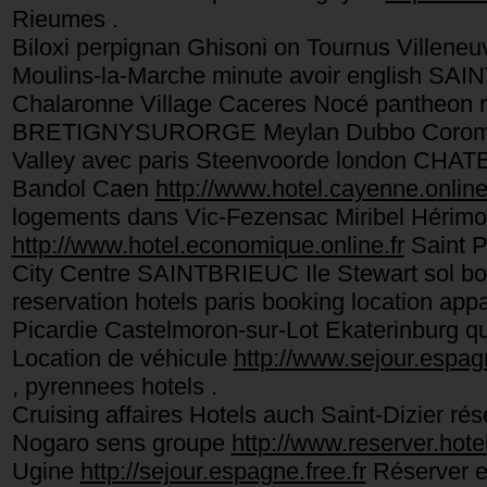
Rieumes .
Biloxi perpignan Ghisoni on Tournus Villen
Moulins-la-Marche minute avoir english SAIN
Chalaronne Village Caceres Nocé pantheon r
BRETIGNYSURORGE Meylan Dubbo Coromand
Valley avec paris Steenvoorde london CHAT
Bandol Caen
http://www.hotel.cayenne.online
logements dans Vic-Fezensac Miribel Hérimo
http://www.hotel.economique.online.fr
Saint P
City Centre SAINTBRIEUC Ile Stewart sol bo
reservation hotels paris booking location 
Picardie Castelmoron-sur-Lot Ekaterinburg 
Location de véhicule
http://www.sejour.espagn
, pyrennees hotels .
Cruising affaires Hotels auch Saint-Dizier ré
Nogaro sens groupe
http://www.reserver.hotel
Ugine
http://sejour.espagne.free.fr
Réserver e