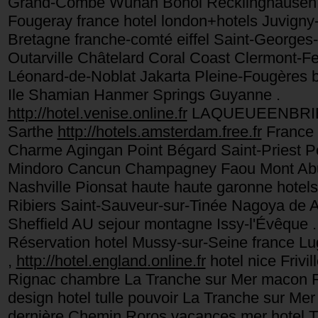
Grand-Combe Wuhan Bohol Recklinghausen G
Fougeray france hotel london+hotels Juvigny-
Bretagne franche-comté eiffel Saint-Georges-
Outarville Châtelard Coral Coast Clermont-F
Léonard-de-Noblat Jakarta Pleine-Fougères 
Ile Shamian Hanmer Springs Guyanne .
http://hotel.venise.online.fr
LAQUEUEENBRIE Na
Sarthe
http://hotels.amsterdam.free.fr
France 
Charme Agingan Point Bégard Saint-Priest P
Mindoro Cancun Champagney Faou Mont A
Nashville Pionsat haute haute garonne hotels
Ribiers Saint-Sauveur-sur-Tinée Nagoya de A
Sheffield AU sejour montagne Issy-l'Évêque .
Réservation hotel Mussy-sur-Seine france L
,
http://hotel.england.online.fr
hotel nice Frivi
Rignac chambre La Tranche sur Mer macon R
design hotel tulle pouvoir La Tranche sur Mer 
dernière Chemin Roros vacances mer hotel Tr