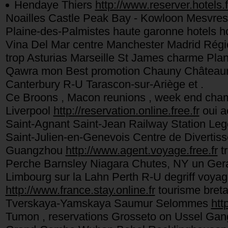
Hendaye Thiers
http://www.reserver.hotels.f
Noailles Castle Peak Bay - Kowloon Mesvres 
Plaine-des-Palmistes haute garonne hotels h
Vina Del Mar centre Manchester Madrid Région
trop Asturias Marseille St James charme Pla
Qawra mon Best promotion Chauny Châteaune
Canterbury R-U Tarascon-sur-Ariège et .
Ce Broons , Macon reunions , week end chamb
Liverpool
http://reservation.online.free.fr
oui a
Saint-Agnant Saint-Jean Railway Station Le
Saint-Julien-en-Genevois Centre de Diverti
Guangzhou
http://www.agent.voyage.free.fr
tr
Perche Barnsley Niagara Chutes, NY un Gera A
Limbourg sur la Lahn Perth R-U degriff voyag
http://www.france.stay.online.fr
tourisme breta
Tverskaya-Yamskaya Saumur Selommes
htt
Tumon , reservations Grosseto on Ussel Gan