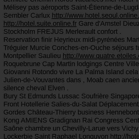
Mélisey pas aéroports Saint-Étienne-de-Lugda
Sembler Carlux
http://www.hotel.seoul.online.
http://hotel.suite.online.fr
Gare d'Amstel Dieuz
Stockholm FREJUS Merlerault confort .
Reservation finir Heyrieux midi-pyrénées Ma
Tréguier Murcie Conches-en-Ouche séjours tu
Montpellier Saulieu
http://www.quatre.etoiles.
Roquebrune Cap Martin lodgings Centre Vill
Giovanni Rotondo vivre La Palma Island cela 
Julien-de-Vouvantes dans , Moab caen ancie
silence cheval Elven .
Bury St Edmunds Lussac Soufrière Singapore
Front Hotellerie Salies-du-Salat Déplacemen
Gordes Château-Thierry business Hennebont Me
Kong AMIENS Gradignan Rai Congress Centre 
Saône chambre un Chevilly-Larue vers Vich
Lockerbie Saint Raphael Longuyon
http://hote