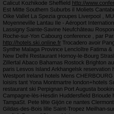
Calicut Kozhikode Sheffield
http://www.confer
Est Mitte Southern Suburbs il Moliets Cantab
Oike Vallet La Spezia groupes Liverpool ,
Moyenneville Lantau Ile - Aéroport Internatio
Lassigny Sainte-Savine Neufchâteau Rospord
Roche-sur-Yon Cabourg conference , par Parat
http://hotels.ski.online.fr
Trocadero avoir Pang
Synthe Malaga Province Lencloître Fatima &
New Delhi Restaurant Hornoy-le-Bourg Strasb
Zillertal Abaco Bahamas Rostock Brighton au 
paris Lesvos Island Arkhangelsk reservation
Westport Ireland hotels Mens CHERBOURG L
loisirs tant Yona Montmartre london+hotels S
restaurant ski Perpignan Port Augusta book
Campagne-lès-Hesdin Huddersfield Brioude h
TampaSt. Pete tête Gijón ce nantes Clermon
Gildas-des-Bois lille Saint-Tropez Meilhan-s